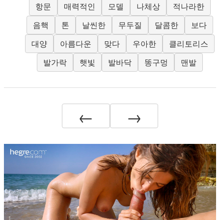
항문
매력적인
모델
나체상
적나라한
음핵
톤
날씬한
무두질
달콤한
보다
대양
아름다운
맞다
우아한
클리토리스
발가락
햇빛
발바닥
똥구멍
맨발
←
→