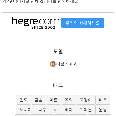
의 49 이미지로 전체 갤러리를 탐색하세요
우리와 함께하세요
모델
나탈리아 A
태그
면도
금발
마른
옥외
고양이
피트
러시아
나귀
해
바다
귀여운
운동