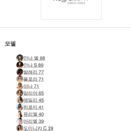
세계 1위 에로틱 사이트
세계 1위 에로틱 사이트
세계 1위 에로틱 사이트
세계 1위 에로틱 사이트
세계 1위 에로틱 사이트
세계 1위 에로틱 사이트
우리와 함께하세
우리와 함께하세
우리와 함께하세
우리와 함께하세
우리와 함께하세
우리와 함께하세
변덕스러운 유혹 #2
졸리 핏 판타지 #34
에미 섹시 해변 #25
나탈리아 가슴 #29
Annalina 사랑 #2
Dasha T 도발 #6
안야 동물적 #39
로 평가됨
로 평가됨
로 평가됨
로 평가됨
로 평가됨
로 평가됨
Anna L 화이트 누드 #35
Anna L 화이트 누드 #31
루비 샌드 선 스킨 씨 #16
나탈리아 A - 소개 #27
루비 샌드 선 스킨 씨 #28
Engelie 벌거 벗은 요리사 #86
나탈리아 그리스에서 화려한 #26
나탈리아 그리스에서 화려한 #30
나탈리아 고전적인 아름다움 #20
나탈리아 그리스에서 화려한 #10
나탈리아 뷰티테라피 #20
메르세데스 익스트림 포징 #28
메르세데스 익스트림 포징 #20
타니아 해변에서의 하루 #53
나탈리아 A 뷰티 트리트먼트 #28
프랑시 비바 이탈리아 #53
에미와 나탈리아 석양 #18
나탈리아 승마 미녀 #3
나탈리아 소박한 로즈 #56
나탈리아 승마 미녀 #11
Coxy Flora Thea Zaika 4 디바 #30
나탈리아 행복한 알몸 #34
에미와 나탈리아 석양 #14
나탈리아 소박한 로즈 #52
밀레나 비치 라이프 #60
키아나 제한 없음 #80
린 금발의 아름다움 #33
메르세데스 작은 표범 #46
케이티 팬티 스타킹 #70
앨리스 트로피컬 #12
멜레나 마리아 빛나는 섹시 #15
안나 L 섹스 폭탄 #24
안나 L 섹스 폭탄 #12
Proserpina Ervatão 비치 보아 비스타 #17
요
요
요
요
요
요
모델
안나 엘 98
안나 S 89
발레리 77
플로라 71
야나 71
알리야 65
에밀리 45
히로미 41
뮤리엘 40
아리엘 39
도미니카 C 39