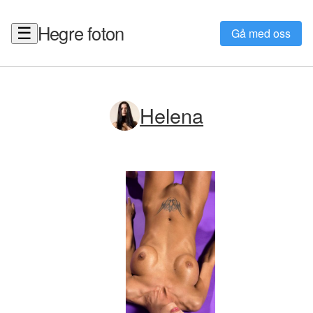
Hegre foton
☰
Gå med oss
Helena