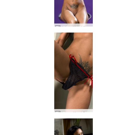
Helena Karel lila dis #47
Helena Karel Paris Hilton från Frankrike #46