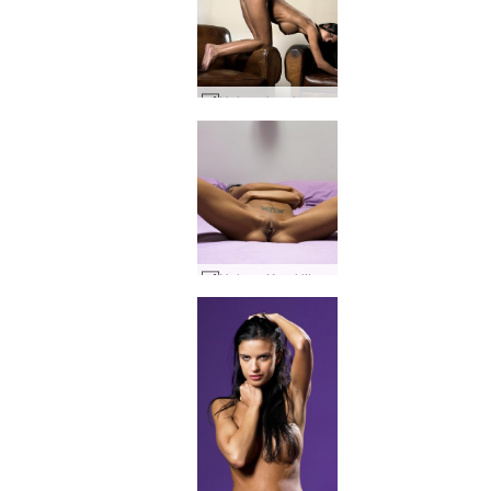
Helena karel superstjärna #46
Helena Karel lila lakan #84