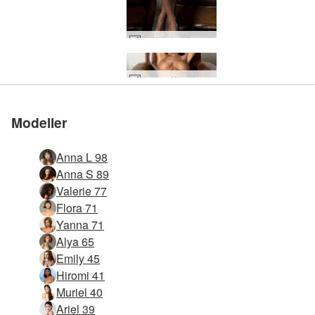
Helena karel superstjärna #10
Helena Karel hon Conan #41
Helena Karel hon Conan #25
Modeller
Anna L 98
Anna S 89
Valerie 77
Flora 71
Yanna 71
Alya 65
Emily 45
Hiromi 41
Muriel 40
Ariel 39