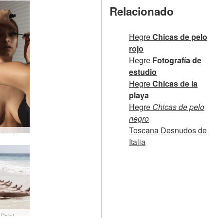
Relacionado
Hegre
Chicas de pelo
rojo
Hegre
Fotografía de
estudio
Hegre
Chicas de la
playa
Hegre
Chicas de pelo
negro
Toscana Desnudos de
Elvira primera sesión #19
Italia
Anna S Brigi Melissa Suzie Suzie Carina humedad y arena #5