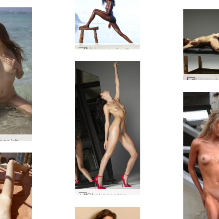
Valere señorita Mauricio #29
Jenna espíritu de Ibiza #30
Oksi zapatos rojos #19