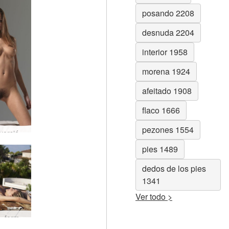
posando 2208
desnuda 2204
interior 1958
morena 1924
afeitado 1908
flaco 1666
pezones 1554
Silvie diversión en el futon #35
pies 1489
dedos de los pies
1341
Ver todo >
Darina L formas de sol #8