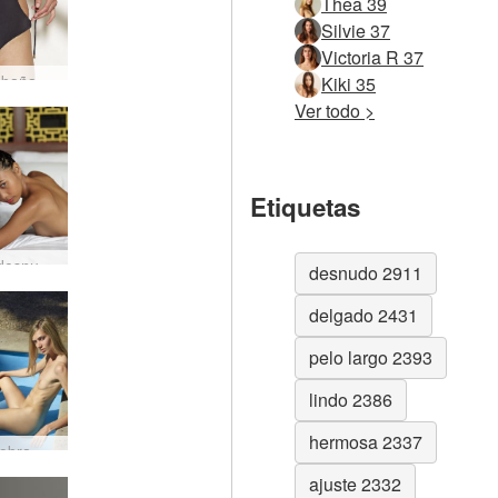
Thea 39
Silvie 37
Victoria R 37
Anna S bañador negro #47
Kiki 35
Ver todo >
Etiquetas
Hiromi desnudos sensuales #26
desnudo 2911
delgado 2431
pelo largo 2393
lindo 2386
hermosa 2337
Francy obra de arte #22
ajuste 2332