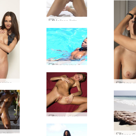
Melissa lista para dormir #3
Vika piscina #45
Elvira leggins negros #75
Yanna al rojo vivo #38
Catalina Introducción #27