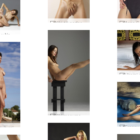
Kiki 10 perfecto #47
Gia Hill y Noma sincronizadas #68
Kiki monumental #9
Teti escultural #29