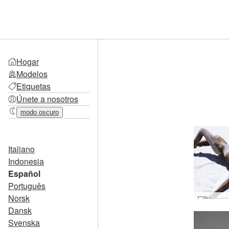
Hogar
Modelos
Etiquetas
Únete a nosotros
modo oscuro
Italiano
Indonesia
Español
Português
Norsk
Dansk
Svenska