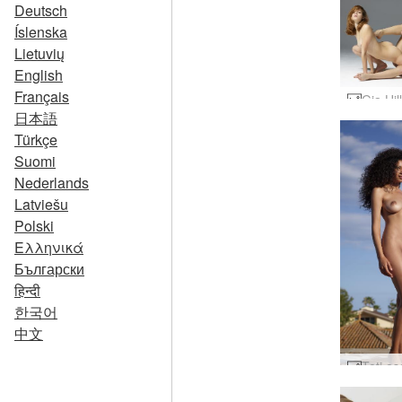
Deutsch
Íslenska
Lietuvių
English
Français
日本語
Türkçe
Suomi
Nederlands
Latviešu
Polski
Ελληνικά
Български
हिन्दी
한국어
中文