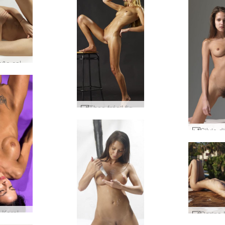
Jolie baño caliente #39
Thea frágil figura #62
Helena Karel morado #25