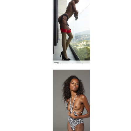
Valerie glerverönd eftir Alya #47