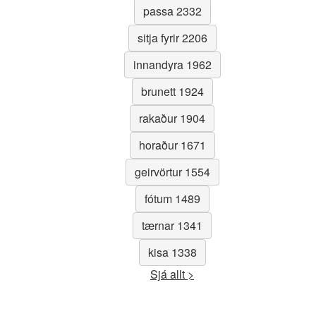
passa 2332
sitja fyrir 2206
innandyra 1962
brunett 1924
rakaður 1904
horaður 1671
geirvörtur 1554
fótum 1489
tærnar 1341
kisa 1338
Sjá allt >