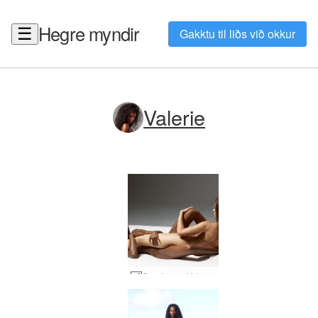
Hegre myndir
☰
Gakktu til liðs við okkur
Valerie
Caprice og Valerie 69 #21