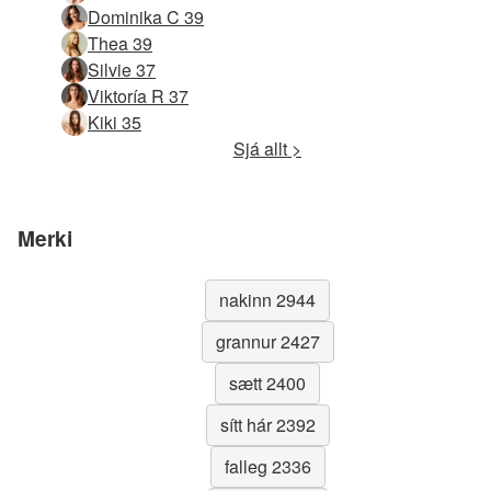
Dominika C 39
Thea 39
Silvie 37
Viktoría R 37
Kiki 35
Sjá allt >
Merki
nakinn 2944
grannur 2427
sætt 2400
sítt hár 2392
falleg 2336