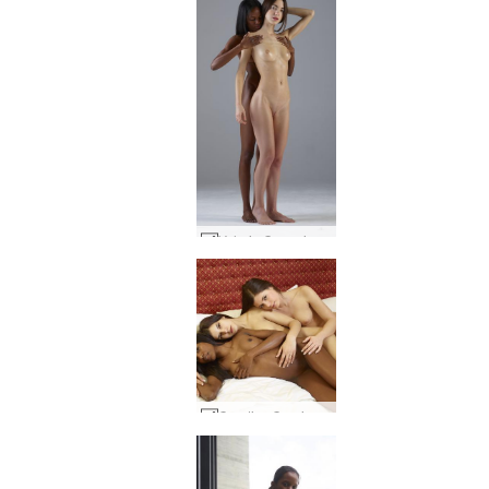
Valerie Creaming Kiki #51
Candice Caprice og Valerie kynlíf hluti 1 #6