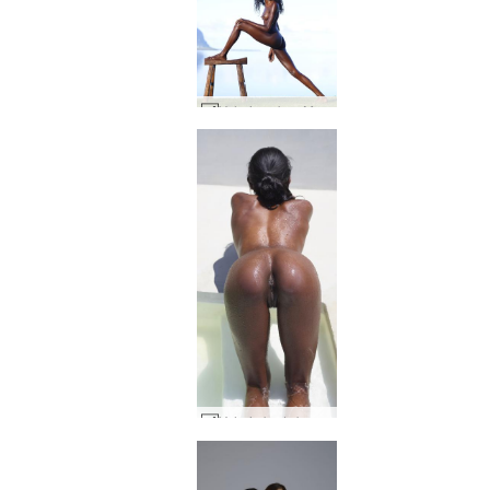
Valerie sakna Máritíus #29
Valerie body bonanza #15