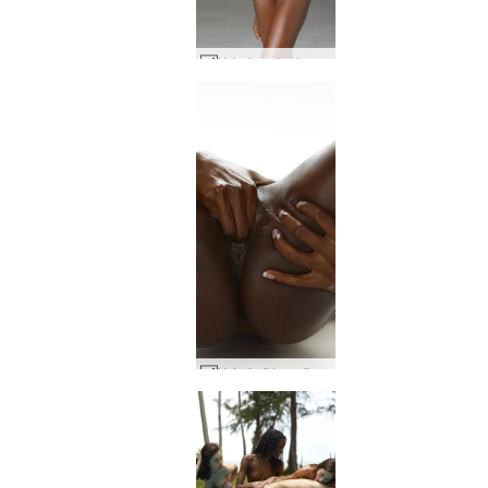
Valerie sebrahest #41
Valerie fjórum fingrum #17